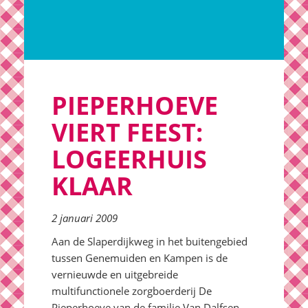
PIEPERHOEVE
VIERT FEEST:
LOGEERHUIS
KLAAR
2 januari 2009
Aan de Slaperdijkweg in het buitengebied
tussen Genemuiden en Kampen is de
vernieuwde en uitgebreide
multifunctionele zorgboerderij De
Pieperhoeve van de familie Van Dalfsen