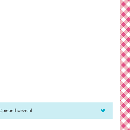
@pieperhoeve.nl