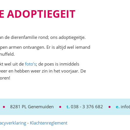
E ADOPTIEGEIT
n de dierenfamilie rond; ons adoptiegeitje.
pen armen ontvangen. Er is altijd wel iemand
nuffeld.
kt wel uit de
foto’s
; de poes is inmiddels
 weer en hebben weer zin in het voorjaar. De
boren!
8281 PL Genemuiden
t.
038 - 3 376 682
e.
info
acyverklaring
-
Klachtenreglement