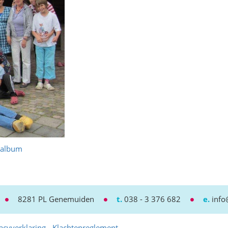
oalbum
8281 PL Genemuiden
t.
038 - 3 376 682
e.
info
acyverklaring
-
Klachtenreglement