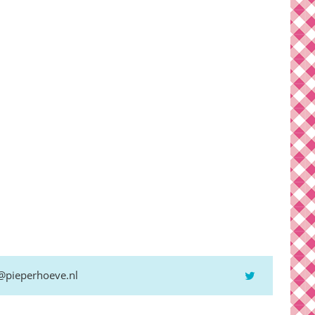
@pieperhoeve.nl