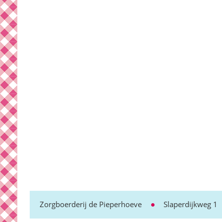
Zorgboerderij de Pieperhoeve
Slaperdijkweg 1