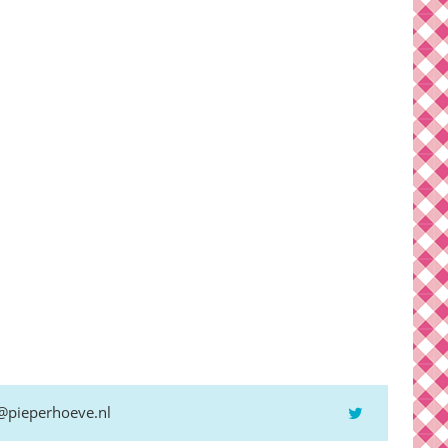
@pieperhoeve.nl