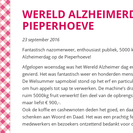
WERELD ALZHEIMER
PIEPERHOEVE
23 september 2016
Fantastisch nazomerweer, enthousiast publiek, 5000 k
Alzheimerdag op de Pieperhoeve!
Afgelopen woensdag was het Wereld Alzheimer dag e
gevierd. Het was fantastisch weer en honderden men
De Welsummer sapmobiel stond op het erf en particu
om hun appels tot sap te verwerken. De machine’s dr
ruim 5000kg fruit verwerkt! Een deel van de opbrengst
maar liefst € 900,-.
Ook de koffie en cashewnoten deden het goed, en da
schenken aan Woord en Daad. Het was een prachtig fee
medewerkers en bezoekers ontzettend bedankt voor d