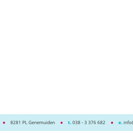
8281 PL Genemuiden
t.
038 - 3 376 682
e.
info